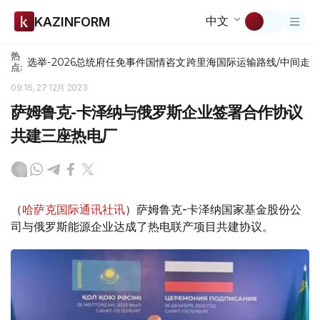
中文
KAZINFORM
热
选举-2026
总统府
任免
事件
国情咨文
跨里海国际运输路线/中间走
点:
09:16, 27 12月 2023
萨姆鲁克-卡泽纳与俄罗斯企业签署合作协议
共建三座热电厂
（
哈萨克国际通讯社讯
）萨姆鲁克-卡泽纳国家基金股份公
司与俄罗斯能源企业达成了热电联产项目共建协议。