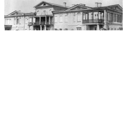
Фото: Ғарбий Қозоғистон вилояти ўлкашунослик музейи
乌拉尔两天半：一段改变创作轨迹的旅程
据西哈萨克斯坦州历史与地方志博物馆副馆长努尔然·杜兹
巴特尔介绍，1833年9月21日，普希金沿大奥伦堡大道抵达
乌拉尔。
此次出行的主要目的，是搜集有关普加乔夫起义的第一手历
史资料，正如普希金本人所写，希望“了解人民的看法”。