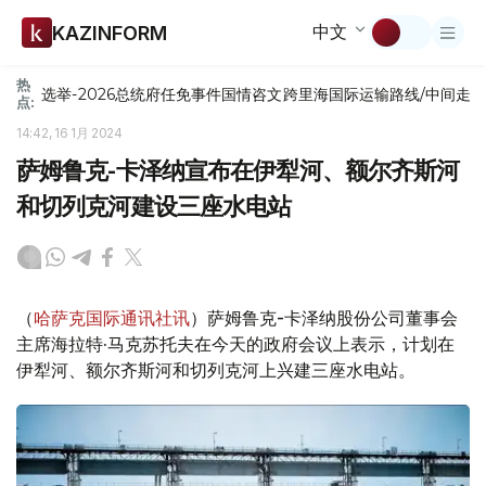
中文
KAZINFORM
热
选举-2026
总统府
任免
事件
国情咨文
跨里海国际运输路线/中间走
点:
14:42, 16 1月 2024
萨姆鲁克-卡泽纳宣布在伊犁河、额尔齐斯河
和切列克河建设三座水电站
（
哈萨克国际通讯社讯
）萨姆鲁克-卡泽纳股份公司董事会
主席海拉特·马克苏托夫在今天的政府会议上表示，计划在
伊犁河、额尔齐斯河和切列克河上兴建三座水电站。