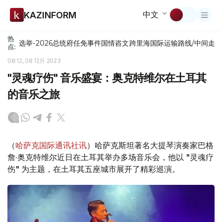
中文
KAZINFORM
热
选举-2026
总统府
任免
事件
国情咨文
跨里海国际运输路线/中间走
点:
08:12, 08 12月 2023
"灵魂疗伤" 音乐盛宴：奥克特维尔在土耳其
的音乐之旅
（
哈萨克国际通讯社讯
）哈萨克斯坦著名大提琴演奏家巴格
詹·奥克特维尔近日在土耳其举办多场音乐会，他以 "灵魂疗
伤" 为主题，在土耳其五座城市展开了精彩巡演。