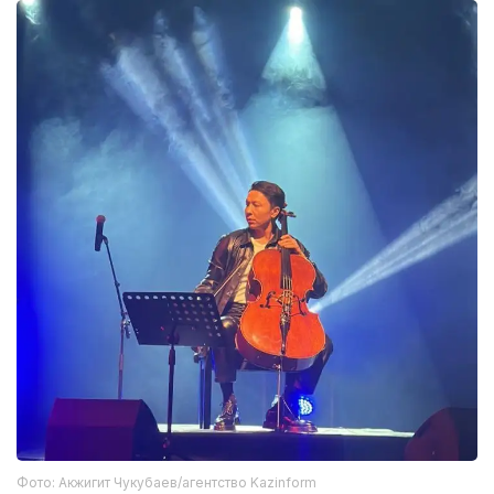
Фото: Акжигит Чукубаев/агентство Kazinform