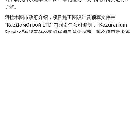
了解。
阿拉木图市政府介绍，项目施工图设计及预算文件由
“KazДомСтрой LTD”有限责任公司编制，“Kazuranium
Service”有限责任公司担任项目总承包商。整个项目建设资
金全部由私人投资者出资，不涉及财政预算。
按照规划，园区将种植樱花、观赏苹果树、木兰、枫树、杜
松、银杏等植物，同时还将引入采用日本传统修剪技艺培育
的“根株造型”景观树木，营造具有日式园林特色的景观风
貌。
市政府表示，上述植物品种均是在充分结合阿拉木图气候条
件和项目所在地实际环境的基础上确定的，以确保植物具有
良好的适应性和景观效果。
在项目前期举行的公众听证和意见征集过程中，不少居民建
议尽可能保留现有树木，并在公园周边规划建设停车场。对
此，相关部门表示，这些合理建议均已采纳，并已纳入项目
建设方案。