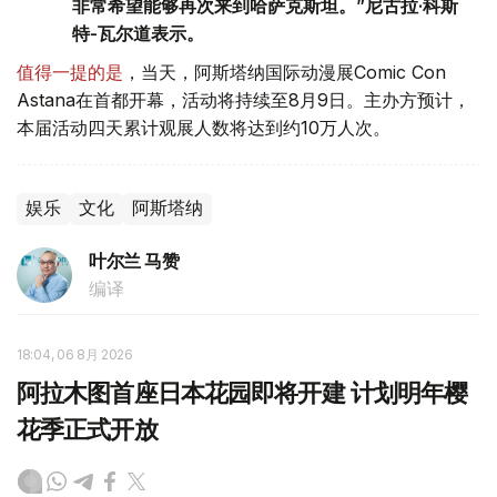
非常希望能够再次来到哈萨克斯坦。”尼古拉·科斯
特-瓦尔道表示。
值得一提的是
，当天，阿斯塔纳国际动漫展Comic Con
Astana在首都开幕，活动将持续至8月9日。主办方预计，
本届活动四天累计观展人数将达到约10万人次。
娱乐
文化
阿斯塔纳
叶尔兰 马赞
编译
18:04, 06 8月 2026
阿拉木图首座日本花园即将开建 计划明年樱
花季正式开放