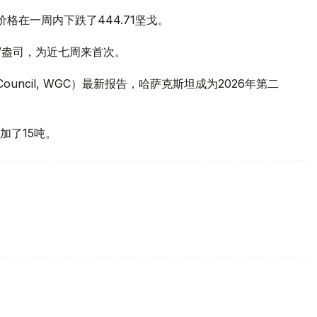
价格在一周内下跌了444.71坚戈。
元/盎司，为近七周来首次。
 Council, WGC）最新报告，哈萨克斯坦成为2026年第二
加了15吨。