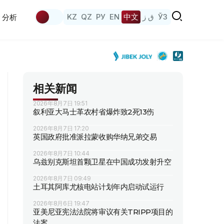
KZ
QZ
РУ
EN
中文
ق ز
ЎЗ
分析
相关新闻
2026年8月7日 19:51
叙利亚大马士革农村省爆炸致2死13伤
2026年8月7日 17:20
英国政府批准派拉蒙收购华纳兄弟交易
2026年8月7日 10:44
乌兹别克斯坦首颗卫星在中国成功发射升空
2026年8月7日 09:49
土耳其阿库尤核电站计划年内启动试运行
2026年8月6日 19:47
亚美尼亚宪法法院将审议有关TRIPP项目的
法案