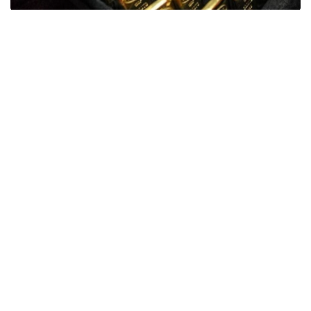
Фото: ӨзА
季度报告显示，哈萨克斯坦国家银行黄金储备增加了15吨。
波兰是2026年第二季度最大的黄金买家。该国在2026年第
二季度增加了51吨黄金储备。
中国购买了33吨黄金，乌兹别克斯坦购买了16吨，哈萨克
斯坦购买了15吨。约旦和捷克共和国的中央银行也分别增加
了6吨黄金储备。
全球各国央行在第二季度共购买了约289吨黄金，比2025年
同期增长了62%。去年同期，黄金购买量约为178吨。
世界黄金协会称，黄金需求的增长受到地缘政治不确定性、
本季度贵金属价格下跌，以及各国寻求国际储备多元化等因
素的影响。
根据该协会进行的一项调查，89%的央行行长预计未来一
年全球黄金储备量将会增加。45%的受访者表示，他们的