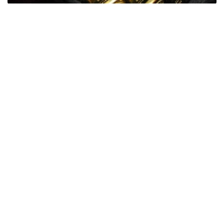
Фото: ӨзА
季度报告显示，哈萨克斯坦国家银行黄金储备增加了15吨。
波兰是2026年第二季度最大的黄金买家。该国在2026年第
二季度增加了51吨黄金储备。
中国购买了33吨黄金，乌兹别克斯坦购买了16吨，哈萨克
斯坦购买了15吨。约旦和捷克共和国的中央银行也分别增加
了6吨黄金储备。
全球各国央行在第二季度共购买了约289吨黄金，比2025年
同期增长了62%。去年同期，黄金购买量约为178吨。
世界黄金协会称，黄金需求的增长受到地缘政治不确定性、
本季度贵金属价格下跌，以及各国寻求国际储备多元化等因
素的影响。
根据该协会进行的一项调查，89%的央行行长预计未来一
年全球黄金储备量将会增加。45%的受访者表示，他们的