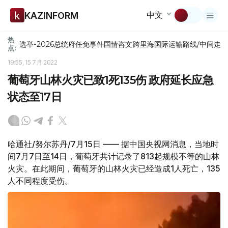
中文
KAZINFORM
热
选举-2026
总统府
任免
事件
国情咨文
跨里海国际运输路线/中间走
点:
19:55, 15 7月 2022
葡萄牙山林火灾已致1死135伤 政府延长应急
状态至17日
哈通社/努尔苏丹/7月15日 —— 据中国央视网消息，当地时
间7月7日至14日，葡萄牙共计记录了813起规模不等的山林
火灾。在此期间，葡萄牙的山林火灾已经造成1人死亡，135
人不同程度受伤。