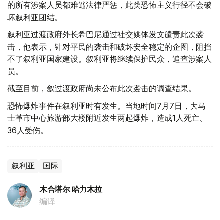
的所有涉案人员都难逃法律严惩，此类恐怖主义行径不会破
坏叙利亚团结。
叙利亚过渡政府外长希巴尼通过社交媒体发文谴责此次袭
击，他表示，针对平民的袭击和破坏安全稳定的企图，阻挡
不了叙利亚国家建设。叙利亚将继续保护民众，追查涉案人
员。
截至目前，叙过渡政府尚未公布此次袭击的调查结果。
恐怖爆炸事件在叙利亚时有发生。当地时间7月7日，大马
士革市中心旅游部大楼附近发生两起爆炸，造成1人死亡、
36人受伤。
叙利亚
国际
木合塔尔 哈力木拉
编译