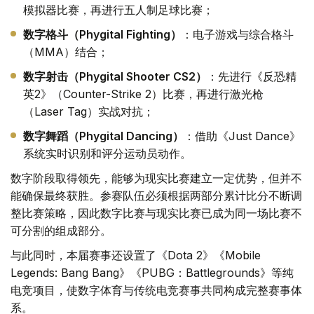
模拟器比赛，再进行五人制足球比赛；
数字格斗（Phygital Fighting）
：电子游戏与综合格斗
（MMA）结合；
数字射击（Phygital Shooter CS2）
：先进行《反恐精
英2》（Counter-Strike 2）比赛，再进行激光枪
（Laser Tag）实战对抗；
数字舞蹈（Phygital Dancing）
：借助《Just Dance》
系统实时识别和评分运动员动作。
数字阶段取得领先，能够为现实比赛建立一定优势，但并不
能确保最终获胜。参赛队伍必须根据两部分累计比分不断调
整比赛策略，因此数字比赛与现实比赛已成为同一场比赛不
可分割的组成部分。
与此同时，本届赛事还设置了《Dota 2》《Mobile
Legends: Bang Bang》《PUBG：Battlegrounds》等纯
电竞项目，使数字体育与传统电竞赛事共同构成完整赛事体
系。