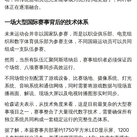
体正在逐渐融合。
一场大型国际赛事背后的技术体系
未来运动会并非以国家队参赛，而是以职业俱乐部、电竞组
织和数字体育俱乐部为参赛主体，不同国籍运动员可以共同
组成一支队伍参赛。
然而，当所有队伍汇聚阿斯塔纳后，赛事组织者必须保证四
个场馆、八项赛事同步高效运行。
不同场馆分别配置了游戏设备、比赛场地、摄像系统、灯光
系统、音响系统和通信网络，同时需要将游戏数据与现场直
播画面、解说、现场大屏以及电视转播图形实时同步。
哈森诺夫表示，从技术角度来看，这是目前最复杂的大型赛
事项目之一，赛事整合了大量现代数字技术，需要确保所有
独立系统共同构成一套稳定运行的完整生态体系。
据了解，本届赛事共部署约1750平方米LED显示屏、1200