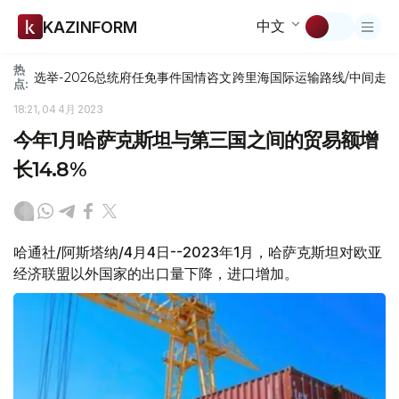
中文
KAZINFORM
热
选举-2026
总统府
任免
事件
国情咨文
跨里海国际运输路线/中间走
点:
18:21, 04 4月 2023
今年1月哈萨克斯坦与第三国之间的贸易额增
长14.8%
哈通社/阿斯塔纳/4月4日--2023年1月，哈萨克斯坦对欧亚
经济联盟以外国家的出口量下降，进口增加。