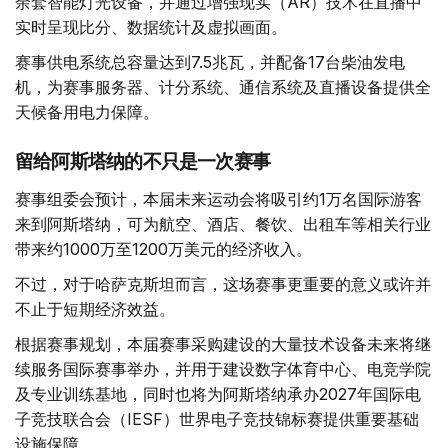
余套智能灯光设备，并通过增强现实（AR）技术在直播中
实时呈现比分、数据统计及虚拟画面。
赛事供电系统总容量达到7.5兆瓦，并配备17台柴油发电
机，为赛事服务器、计分系统、通信系统及直播设备提供全
天候备用电力保障。
留给阿斯塔纳的不只是一次赛事
赛事组委会预计，本届未来运动会将吸引约1万名国际游客
来到阿斯塔纳，可为航空、酒店、餐饮、出租车等相关行业
带来约1000万至1200万美元的经济收入。
不过，对于哈萨克斯坦而言，这场赛事更重要的意义或许并
不止于短期经济效益。
根据赛事规划，本届赛事采购建设的大量技术设备未来将继
续服务国际赛事举办，并用于建设数字体育中心、电竞学院
及专业训练基地，同时也将为阿斯塔纳承办2027年国际电
子竞技联合会（IESF）世界电子竞技锦标赛提供重要基础
设施保障。