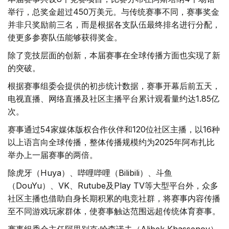
举行，总奖金超过450万美元。与传统赛事不同，赛事奖金
并非只奖励前三名，而是根据各支队伍最终排名进行分配，
使更多参赛队伍能够获得奖金。
除了竞技层面的创新，本届赛事在全球传播方面也实现了新
的突破。
根据赛事组委会提供的初步统计数据，赛事开幕后前五天，
电视直播、网络直播及社区主播平台累计观看量约达1.85亿
次。
赛事通过54家媒体版权合作伙伴和120位社区主播，以16种
以上语言向全球传播，整体传播规模约为2025年阿布扎比
举办上一届赛事的两倍。
除虎牙（Huya）、哔哩哔哩（Bilibili）、斗鱼
（DouYu）、VK、Rutube及Play TV等大型平台外，众多
社区主播也借助自身长期积累的电竞社群，将赛事内容传播
至不同游戏玩家群体，使赛事触达范围远超传统体育赛事。
赛事组委会主任阿里别克·哈森诺夫（Alibek Khassenov）