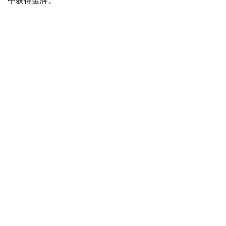
中获得金牌。
体育
哈萨克斯坦
木合塔尔 哈力木拉
编译
KAZINFORM
栏目
事件
政治