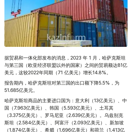
据贸易和一体化部发布的消息，2023 年 1 月，哈萨克斯坦
与第三国（欧亚经济联盟以外的国家）之间的贸易额达81亿
美元，这较2022年同期（71 亿美元）增长14.8%。
报告期内，哈萨克斯坦对第三国的出口额下降5.5%，为
51.685亿美元。
哈萨克斯坦商品的主要进口国为：意大利（13亿美元）、中
国（7.963亿美元）、韩国（5.593亿美元）、土耳其
（3.375亿美元）、罗马尼亚（2.639亿美元）。乌兹别克
斯坦（2.584亿美元）、阿富汗（2.093亿美元）、新加坡
（1.874亿美元）、希腊（1.696亿美元）和荷兰（1.413亿