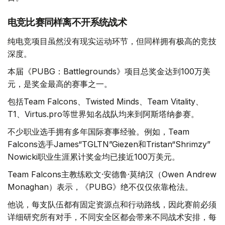
电竞比赛同样离不开系统战术
纯电竞项目虽然没有现实运动环节，但同样拥有极高的竞技
深度。
本届《PUBG：Battlegrounds》项目总奖金达到100万美
元，是奖金最高的赛事之一。
包括Team Falcons、Twisted Minds、Team Vitality、
T1、Virtus.pro等世界知名战队均来到阿斯塔纳参赛。
不少职业选手拥有多年国际赛事经验。例如，Team
Falcons选手James“TGLTN”Giezen和Tristan“Shrimzy”
Nowicki职业生涯累计奖金均已接近100万美元。
Team Falcons主教练欧文·安德鲁·莫纳汉（Owen Andrew
Monaghan）表示，《PUBG》绝不仅仅依靠枪法。
他说，每支队伍都有固定资源点和行动路线，因此赛前必须
详细研究所有对手，不同安全区都会带来不同战术安排，每