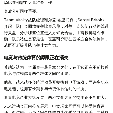
场比赛都需要大量准备工作。
赛后分析同样重要。
Team Vitality战队经理谢尔盖·布里托克（Sergei Britok）
介绍，队伍会回放完整比赛录像，对每一支队伍行动路线进
行复盘，分析哪些位置进入方式更合理、手雷投掷是否准
确、队员站位是否最佳，甚至研究哪些区域适合构筑掩体，
从而不断提升队伍整体竞争力。
电竞与传统体育的界限正在消失
莫纳汉认为，本届赛事最具意义之处，在于它正在不断拉近
电竞与传统体育两个群体之间的距离。
他说，越来越多传统运动员开始接触电子游戏，而许多职业
电竞选手也拥有长期参与传统体育运动的经历。
随着电竞产业持续发展，两种文化之间的交集正不断扩大。
未来运动会正向公众展示：电竞玩家同样可以热爱体育运
动，而传统运动员也完全能够成为优秀的电竞选手，两种群