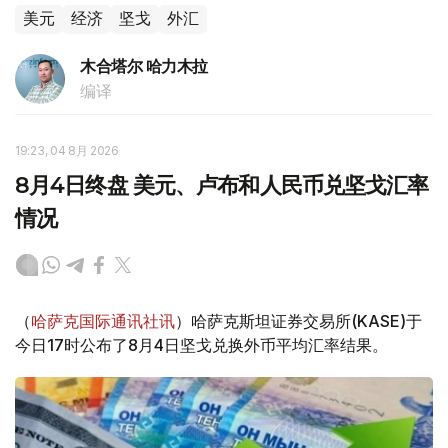
美元
经济
坚戈
外汇
木合塔尔 哈力木拉
编译
19:23, 04 8月 2026
8月4日终盘 美元、卢布和人民币兑坚戈汇率
情况
（
哈萨克国际通讯社讯
）哈萨克斯坦证券交易所(KASE)于
今日17时公布了8月4日坚戈兑换外币平均汇率结果。