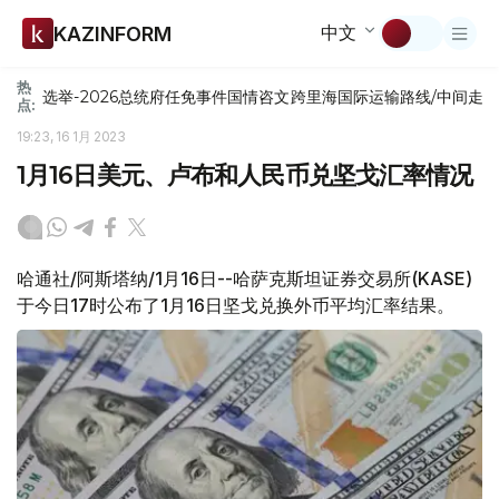
中文
KAZINFORM
热
选举-2026
总统府
任免
事件
国情咨文
跨里海国际运输路线/中间走
点:
19:23, 16 1月 2023
1月16日美元、卢布和人民币兑坚戈汇率情况
哈通社/阿斯塔纳/1月16日--哈萨克斯坦证券交易所(KASE)
于今日17时公布了1月16日坚戈兑换外币平均汇率结果。