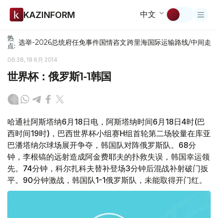
中文
KAZINFORM
热
选举-2026
总统府
任免
事件
国情咨文
跨里海国际运输路线/中间走
点:
06:38, 18 6月 2014
世界杯：俄罗斯1-1韩国
哈通社阿斯塔纳6月18日电，阿斯塔纳时间6月18日4时(巴
西时间19时)，巴西世界杯小组赛H组首轮第二场较量在库亚
巴潘塔纳尔球场展开争夺，韩国队对阵俄罗斯队。68分
钟，李根镐的远射造成阿金费耶夫的扑救失误，韩国幸运领
先。74分钟，科尔扎科夫替补登场3分钟后混战补射破门扳
平。90分钟激战，韩国队1-1俄罗斯队，未能取得开门红。