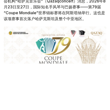
会机构“哈萨克音乐会”（Qazaqconcert）消息，2026年8
月23日至27日，国际知名手风琴与巴扬赛事——第79届
“Coupe Mondiale”世界锦标赛将在阿斯塔纳举行。这也是
该项赛事首次落户哈萨克斯坦及整个中亚地区。
Фото: Қазақконцерт
本届赛事将在哈萨克斯坦文化和信息部支持下，于阿斯塔纳
中央音乐厅举办。赛事期间，第156届国际手风琴联盟