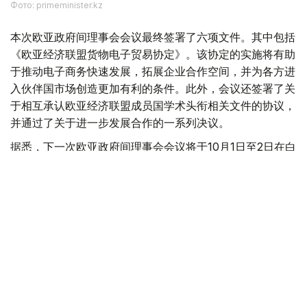
Фото: primeminister.kz
本次欧亚政府间理事会会议最终签署了六项文件。其中包括
《欧亚经济联盟货物电子贸易协定》。该协定的实施将有助
于推动电子商务快速发展，拓展企业合作空间，并为各方进
入伙伴国市场创造更加有利的条件。此外，会议还签署了关
于相互承认欧亚经济联盟成员国学术头衔相关文件的协议，
并通过了关于进一步发展合作的一系列决议。
据悉，下一次欧亚政府间理事会会议将于10月1日至2日在白
俄罗斯首都明斯克举行。
欧亚经济联盟
外交
政府
经济
叶尔兰 马赞
编译
17:44, 06 8月 2026