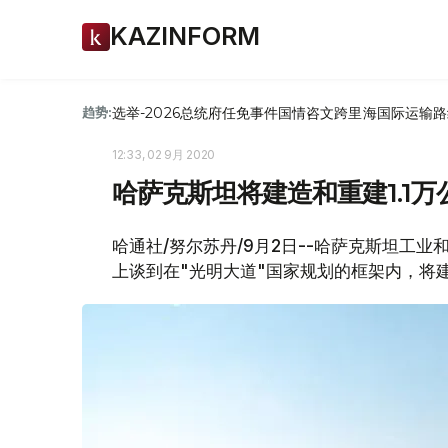
KAZINFORM
选举-2026
总统府
任免
事件
国情咨文
跨里海国际运输路
趋势:
12:33, 02 9月 2020
哈萨克斯坦将建造和重建1.1
哈通社/努尔苏丹/9月2日--哈萨克斯坦工
上谈到在"光明大道"国家规划的框架内，将建