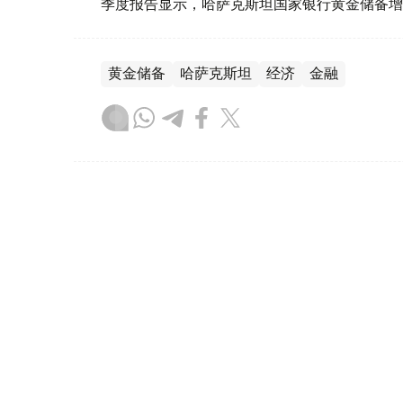
季度报告显示，哈萨克斯坦国家银行黄金储备增
黄金储备
哈萨克斯坦
经济
金融
木合塔尔 哈力木拉
编译
08:31, 31 7月 2026
哈萨克斯坦是全球五大黄金购
（哈萨克国际通讯社讯）根据世界黄金协会（Worl