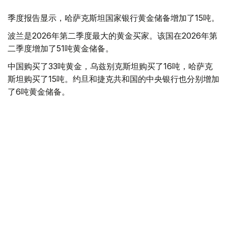
季度报告显示，哈萨克斯坦国家银行黄金储备增加了15吨。
波兰是2026年第二季度最大的黄金买家。该国在2026年第
二季度增加了51吨黄金储备。
中国购买了33吨黄金，乌兹别克斯坦购买了16吨，哈萨克
斯坦购买了15吨。约旦和捷克共和国的中央银行也分别增加
了6吨黄金储备。
全球各国央行在第二季度共购买了约289吨黄金，比2025年
同期增长了62%。去年同期，黄金购买量约为178吨。
世界黄金协会称，黄金需求的增长受到地缘政治不确定性、
本季度贵金属价格下跌，以及各国寻求国际储备多元化等因
素的影响。
根据该协会进行的一项调查，89%的央行行长预计未来一
年全球黄金储备量将会增加。45%的受访者表示，他们的
国家计划增加黄金储备。