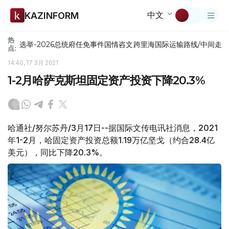
中文
KAZINFORM
热
选举-2026
总统府
任免
事件
国情咨文
跨里海国际运输路线/中间走
点:
14:40, 17 3月 2021
1-2月哈萨克斯坦固定资产投资下降20.3%
哈通社/努尔苏丹/3月17日--据国际文传电讯社消息，2021
年1-2月，哈固定资产投资总额1.19万亿坚戈（约合28.4亿
美元），同比下降20.3%。