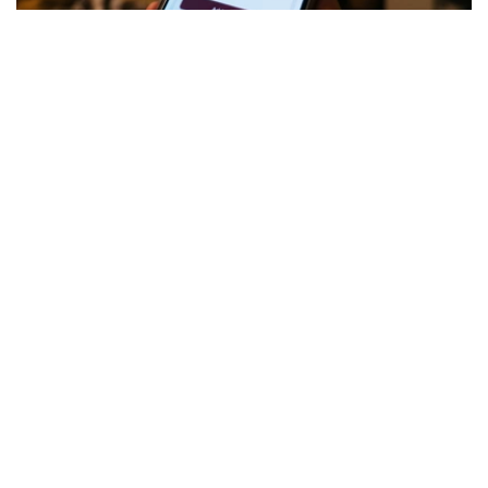
Коллаж: Kazinform/ИИ
针对社会各界关注的问题，哈萨克斯坦贸易和一体化部对此
作出正式说明。
酒类销售并未被禁止，但须符合相关要求
据该部介绍，根据《贸易活动监管法》规定，酒精产品并不
属于禁止在电子商务领域销售的商品类别。此次公布的统一
清单并未新增任何限制措施，其主要作用是对现有相关规定
进行整理和明确。
不过，这并不意味着酒类产品可以通过互联网在没有任何条
件限制的情况下销售。
贸易和一体化部解释称，企业通过线上渠道销售酒类产品
时，必须遵守有关乙醇和酒精产品生产及流通监管方面的法