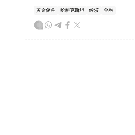
黄金储备
哈萨克斯坦
经济
金融
木合塔尔 哈力木拉
编译
08:31, 31 7月 2026
哈萨克斯坦是全球五大黄金购
（哈萨克国际通讯社讯）根据世界黄金协会（Worl
坦成为2026年第二季度全球央行黄金购买