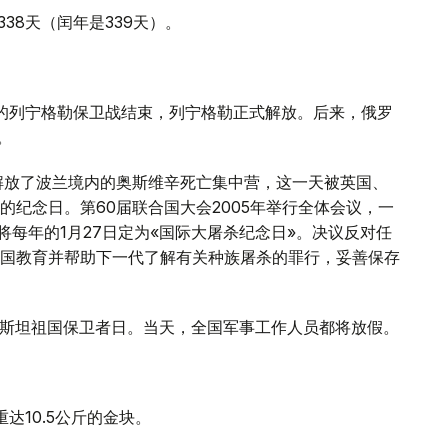
38天（闰年是339天）。
00天的列宁格勒保卫战结束，列宁格勒正式解放。后来，俄罗
。
红军解放了波兰境内的奥斯维辛死亡集中营，这一天被英国、
纪念日。第60届联合国大会2005年举行全体会议，一
将每年的1月27日定为«国际大屠杀纪念日»。决议反对任
国教育并帮助下一代了解有关种族屠杀的罪行，妥善保存
库曼斯坦祖国保卫者日。当天，全国军事工作人员都将放假。
达10.5公斤的金块。