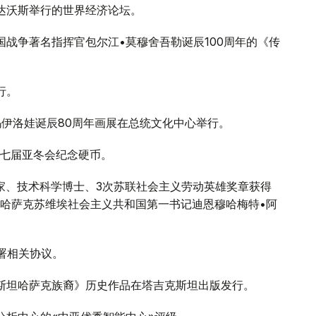
士达沃斯举行的世界经济论坛。
卫国战争著名指挥官包尔江•莫穆舍吾勒诞辰100周年的《传
行。
斯玛伊洛娃诞辰80周年画展在总统文化中心举行。
第七届亚冬会纪念硬币。
动家、技术科学博士、3次苏联社会主义劳动英雄奖章获得
哈萨克苏维埃社会主义共和国第一书记迪恩穆哈梅特•阿
签署相关协议。
克斯坦哈萨克族裔》历史作品在塔吉克斯坦出版发行。