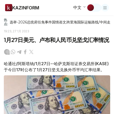
中文
KAZINFORM
热
选举-2026
总统府
任免
事件
国情咨文
跨里海国际运输路线/中间走
点:
19:23, 27 1月 2023
1月27日美元、卢布和人民币兑坚戈汇率情况
哈通社/阿斯塔纳/1月27日--哈萨克斯坦证券交易所(KASE)
于今日17时公布了1月27日坚戈兑换外币平均汇率结果。