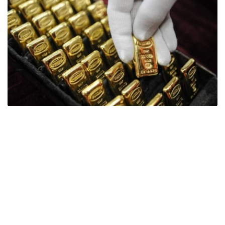
Фото: ӨзА
季度报告显示，哈萨克斯坦国家银行黄金储备增加了15吨。
波兰是2026年第二季度最大的黄金买家。该国在2026年第
二季度增加了51吨黄金储备。
中国购买了33吨黄金，乌兹别克斯坦购买了16吨，哈萨克
斯坦购买了15吨。约旦和捷克共和国的中央银行也分别增加
了6吨黄金储备。