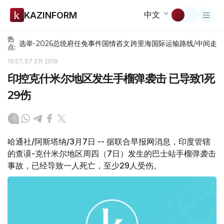
中文
KAZINFORM
热
选举-2026
总统府
任免
事件
国情咨文
跨里海国际运输路线/中间走
点:
19:57, 07 3月 2019
印控克什米尔地区发生手榴弹袭击 已导致1死
29伤
哈通社/阿斯塔纳/3月7日 -- 据联合早报网消息，印度管辖
的查谟-克什米尔地区周四（7日）发生的巴士站手榴弹袭击
事故，已经导致一人死亡，至少29人受伤。