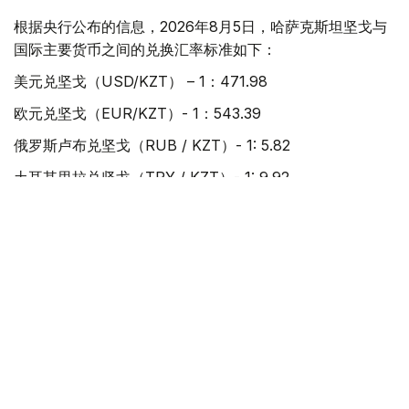
根据央行公布的信息，2026年8月5日，哈萨克斯坦坚戈与
国际主要货币之间的兑换汇率标准如下：
美元兑坚戈（USD/KZT） – 1：471.98
欧元兑坚戈（EUR/KZT）- 1：543.39
俄罗斯卢布兑坚戈（RUB / KZT）- 1: 5.82
土耳其里拉兑坚戈（TRY / KZT）- 1: 9.92
中国元兑坚戈（CNY / KZT）- 1：69.89
值得一提的是，根据哈萨克斯坦国家银行规定，截至阿斯塔
纳时间当日15:30，在哈萨克斯坦证券交易所形成的坚戈兑
美元加权平均汇率，将被确定为下一工作日坚戈兑美元官方
汇率；坚戈兑其他外币的官方汇率，则依据截至阿斯塔纳时
间16:00形成的交叉汇率计算得出。
经济
坚戈
外汇