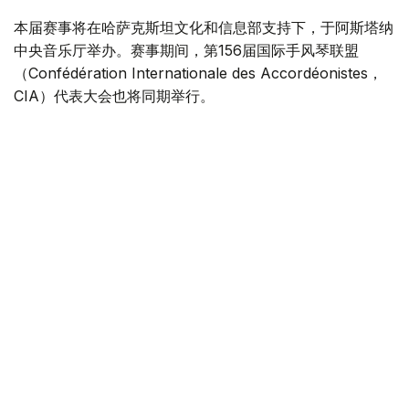
本届赛事将在哈萨克斯坦文化和信息部支持下，于阿斯塔纳
中央音乐厅举办。赛事期间，第156届国际手风琴联盟
（Confédération Internationale des Accordéonistes，
CIA）代表大会也将同期举行。
“Coupe Mondiale”创办于1938年，是全球历史最悠久、最
具影响力的手风琴与巴扬国际赛事之一，长期以来汇聚来自
世界各地的优秀演奏家，为国际专业音乐交流的重要平台。
本届赛事将吸引来自多个国家的音乐家和文化界人士参与。
组委会介绍，评委来自21个国家，参赛选手来自16个国家和
地区，包括澳大利亚、美国、德国、意大利、法国、中国、
韩国、英国、土耳其、哈萨克斯坦等。
主办方表示，哈萨克斯坦获得举办这一国际赛事的资格，体
现了国际社会对该国文化实力的认可，也将进一步巩固阿斯
塔纳作为国际文化交流中心的地位，提升哈萨克斯坦在世界
文化舞台上的影响力。
赛事期间，国际手风琴联盟主席米尔科·帕塔里尼（Mirco