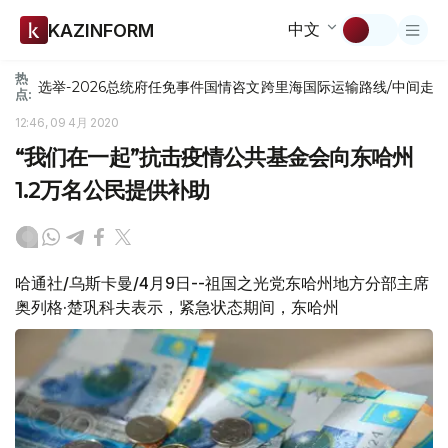
中文
KAZINFORM
热
选举-2026
总统府
任免
事件
国情咨文
跨里海国际运输路线/中间走
点:
12:46, 09 4月 2020
“我们在一起”抗击疫情公共基金会向东哈州
1.2万名公民提供补助
哈通社/乌斯卡曼/4月9日--祖国之光党东哈州地方分部主席
奥列格·楚巩科夫表示，紧急状态期间，东哈州