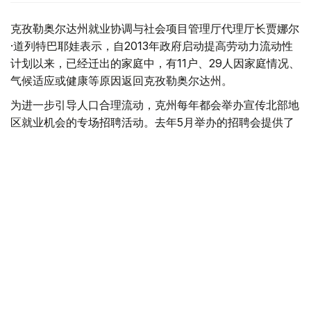
克孜勒奥尔达州就业协调与社会项目管理厅代理厅长贾娜尔
·道列特巴耶娃表示，自2013年政府启动提高劳动力流动性
计划以来，已经迁出的家庭中，有11户、29人因家庭情况、
气候适应或健康等原因返回克孜勒奥尔达州。
为进一步引导人口合理流动，克州每年都会举办宣传北部地
区就业机会的专场招聘活动。去年5月举办的招聘会提供了
8000多个就业岗位，今年岗位数量进一步增加，已超过
9000个。
“我们已经分别与北哈萨克斯坦州、东哈萨克斯坦州
以及卡拉干达州签署了双边合作备忘录。”道列特巴
耶娃补充说，“招聘活动期间，200多名居民通过积
极就业措施获得支持，或成功落实稳定就业岗位。此
外，约80名城镇居民详细了解了北部地区用人单位
提供的岗位信息，并表示有意迁往当地发展。”
据了解，为帮助迁居居民顺利安置，国家推出了一系列配套
支持政策，包括发放搬迁补助、提供住房租赁和公用事业费