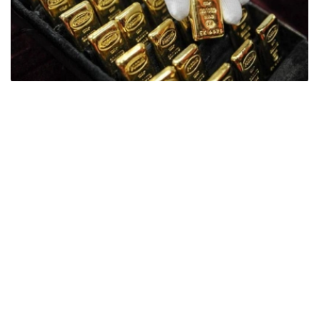
Фото: ӨзА
季度报告显示，哈萨克斯坦国家银行黄金储备增加了15吨。
波兰是2026年第二季度最大的黄金买家。该国在2026年第
二季度增加了51吨黄金储备。
中国购买了33吨黄金，乌兹别克斯坦购买了16吨，哈萨克
斯坦购买了15吨。约旦和捷克共和国的中央银行也分别增加
了6吨黄金储备。
全球各国央行在第二季度共购买了约289吨黄金，比2025年
同期增长了62%。去年同期，黄金购买量约为178吨。
世界黄金协会称，黄金需求的增长受到地缘政治不确定性、
本季度贵金属价格下跌，以及各国寻求国际储备多元化等因