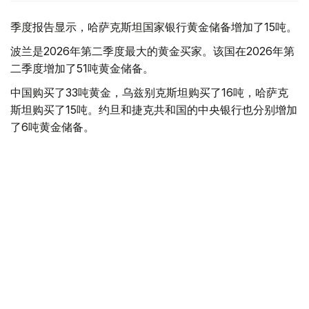
季度报告显示，哈萨克斯坦国家银行黄金储备增加了15吨。
波兰是2026年第二季度最大的黄金买家。该国在2026年第
二季度增加了51吨黄金储备。
中国购买了33吨黄金，乌兹别克斯坦购买了16吨，哈萨克
斯坦购买了15吨。约旦和捷克共和国的中央银行也分别增加
了6吨黄金储备。
全球各国央行在第二季度共购买了约289吨黄金，比2025年
同期增长了62%。去年同期，黄金购买量约为178吨。
世界黄金协会称，黄金需求的增长受到地缘政治不确定性、
本季度贵金属价格下跌，以及各国寻求国际储备多元化等因
素的影响。
根据该协会进行的一项调查，89%的央行行长预计未来一
年全球黄金储备量将会增加。45%的受访者表示，他们的
国家计划增加黄金储备。