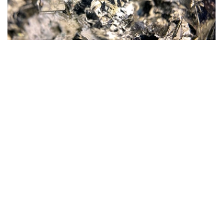
Фото: magnific.com
根据文件，按照批准的矿产储量计算，该矿山计划开采16
年。其中，企业将在13年时间内按照年产100万吨原矿的设
计产能开展生产。用于开发该矿床的地下资源区块总面积为
4.499平方公里。
“矿山总体生产能力确定为年产100万吨，之后产量
将逐步下降。根据设计阶段确定的矿产储量，矿山使
用年限为16年。其中，自按照设计产能（年产100万
吨）启动采矿作业之日起，矿山将运行13年。”文件