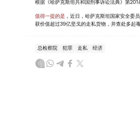
根据《哈萨克斯坦共和国刑事诉讼法典》第20
值得一提的是
，近日，哈萨克斯坦国家安全委员
获价值超过39亿坚戈的走私货物，并查处多起
总检察院
犯罪
走私
经济
叶尔兰 马赞
编译
21:52, 07 8月 2026
哈萨克斯坦阿克索兰钨矿计划2