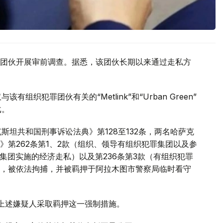
团伙开展审前调查。据悉，该团伙长期以来通过走私方
织犯罪团伙有关的“Metlink”和“Urban Green”
戈。
斯坦共和国刑事诉讼法典》第128至132条，两名哈萨克
第262条第1、2款（组织、领导有组织犯罪集团以及参
罪集团实施的经济走私）以及第236条第3款（有组织犯罪
，被依法拘捕，并被羁押于阿拉木图市警察局临时看守
对上述嫌疑人采取羁押这一强制措施。