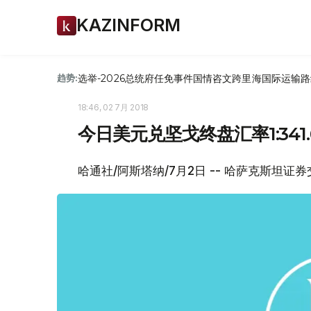
KAZINFORM
选举-2026
总统府
任免
事件
国情咨文
跨里海国际运输路
趋势:
18:46, 02 7月 2018
今日美元兑坚戈终盘汇率1:341.
哈通社/阿斯塔纳/7月2日 -- 哈萨克斯坦证