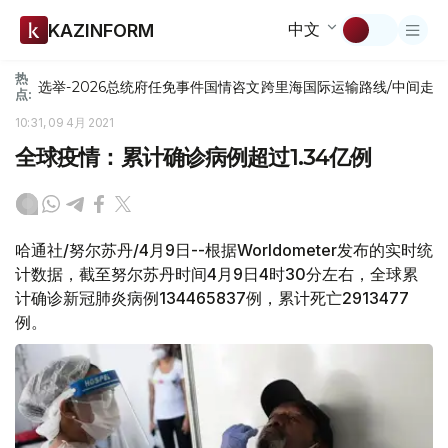
中文
KAZINFORM
热
选举-2026
总统府
任免
事件
国情咨文
跨里海国际运输路线/中间走
点:
10:31, 09 4月 2021
全球疫情：累计确诊病例超过1.34亿例
哈通社/努尔苏丹/4月9日--根据Worldometer发布的实时统
计数据，截至努尔苏丹时间4月9日4时30分左右，全球累
计确诊新冠肺炎病例134465837例，累计死亡2913477
例。