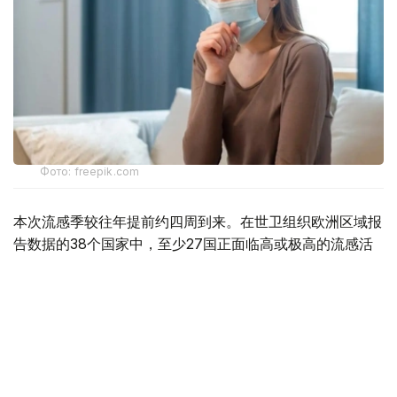
Фото: freepik.com
本次流感季较往年提前约四周到来。在世卫组织欧洲区域报
告数据的38个国家中，至少27国正面临高或极高的流感活
跃水平。
在爱尔兰、吉尔吉斯斯坦、黑山、塞尔维亚、斯洛文尼亚及
英国六国，接受流感样症状检测的患者中超过半数确诊感染
流感病毒。
世卫组织欧洲区域主任克鲁格指出，新型流感毒株——
AH3N2亚型流感病毒——正成为当前感染的主要致病原，