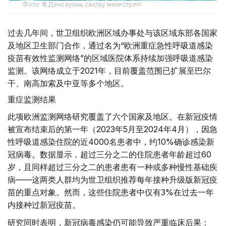
Фото: ҚР Денсаулық сақтау министрлігі
过去几年间，世卫组织欧洲区域办事处与该区域东部各国家
及地区卫生部门合作，通过名为“欧洲重症急性呼吸道感染
疫苗有效性监测网络”的区域医院体系持续加强呼吸道感染
监测。该网络成立于2021年，目前覆盖范围已扩展至巴尔
干、南高加索及中亚等多个地区。
重症监测结果
此项欧洲监测网络研究覆盖了六个国家及地区。在新冠疫情
被宣布结束后的第一年（2023年5月至2024年4月），因急
性呼吸道感染住院的近4000名患者中，约10%确诊感染新
冠病毒。数据显示，超过三分之二的住院患者年龄超过60
岁，且同样超过三分之二的患者患有一种或多种慢性基础疾
病——这两类人群均为世卫组织推荐每年接种升级版新冠疫
苗的重点对象。然而，这些住院患者中仅有3%在过去一年
内接种过新冠疫苗。
研究同时表明，新冠病毒感染仍可能导致严重临床后果：