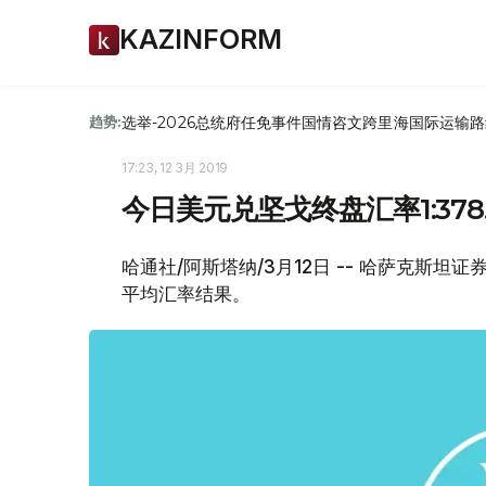
KAZINFORM
选举-2026
总统府
任免
事件
国情咨文
跨里海国际运输路
趋势:
17:23, 12 3月 2019
今日美元兑坚戈终盘汇率1:378.
哈通社/阿斯塔纳/3月12日 -- 哈萨克斯坦
平均汇率结果。