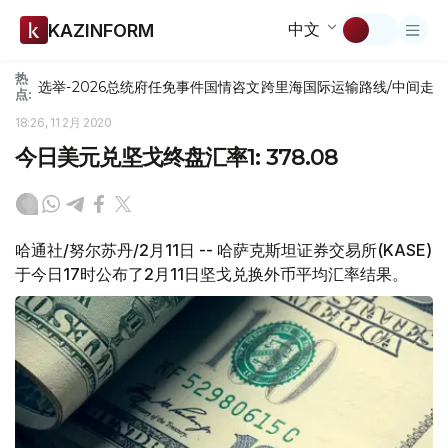
中文
KAZINFORM
热
选举-2026
总统府
任免
事件
国情咨文
跨里海国际运输路线/中间走
点:
18:26, 11 2月 2020
今日美元兑坚戈终盘汇率1: 378.08
哈通社/努尔苏丹/2月11日 -- 哈萨克斯坦证券交易所(KASE)
于今日17时公布了2月11日坚戈兑换外币平均汇率结果。