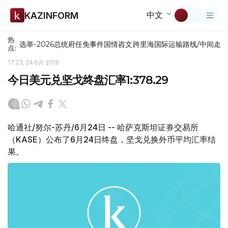
中文
KAZINFORM
热
选举-2026
总统府
任免
事件
国情咨文
跨里海国际运输路线/中间走
点:
17:23, 24 6月 2019
今日美元兑坚戈终盘汇率1:378.29
哈通社/努尔-苏丹/6月24日 -- 哈萨克斯坦证券交易所
（KASE）公布了6月24日终盘，坚戈兑换外币平均汇率结
果。