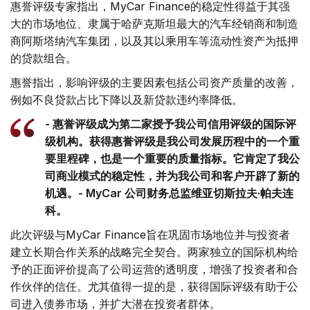
惠誉评级专家指出，MyCar Finance的稳定性得益于其强
大的市场地位、隶属于哈萨克斯坦最大的汽车经销商和制造
商阿斯塔纳汽车集团，以及其以乘用车等流动性资产为抵押
的贷款组合。
惠誉指出，影响评级的主要因素包括公司资产质量的改善，
例如不良贷款占比下降以及新贷款违约率降低。
- 惠誉评级成为第二家授予我公司信用评级的国际评
级机构。获得惠誉评级是我公司发展历程中的一个重
要里程碑，也是一个重要的质量指标。它肯定了我公
司商业模式的稳定性，并为我公司和客户开辟了新的
机遇。- MyCar 公司财务总监维亚切斯拉夫·帕夫连
科。
此次评级与MyCar Finance旨在巩固市场地位并与投资者
建立长期合作关系的战略完全契合。两家独立的国际机构给
予的正面评价提高了公司运营的透明度，增强了投资者和合
作伙伴的信任。尤其值得一提的是，获得国际评级有助于公
司进入债券市场，并扩大潜在投资者群体。