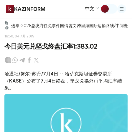
中文
KAZINFORM
热
选举-2026
总统府
任免
事件
国情咨文
跨里海国际运输路线/中间走
点:
18:50, 04 7月 2019
今日美元兑坚戈终盘汇率1:383.02
哈通社/努尔-苏丹/7月4日 -- 哈萨克斯坦证券交易所
（KASE）公布了7月4日终盘，坚戈兑换外币平均汇率结
果。