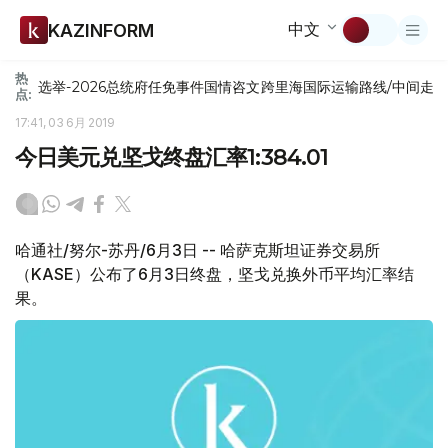
中文
KAZINFORM
热
选举-2026
总统府
任免
事件
国情咨文
跨里海国际运输路线/中间走
点:
17:41, 03 6月 2019
今日美元兑坚戈终盘汇率1:384.01
哈通社/努尔-苏丹/6月3日 -- 哈萨克斯坦证券交易所
（KASE）公布了6月3日终盘，坚戈兑换外币平均汇率结
果。