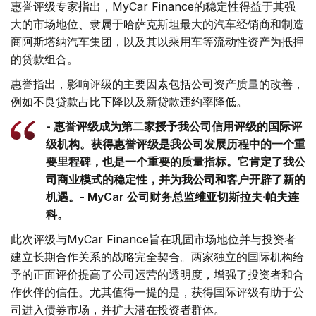
惠誉评级专家指出，MyCar Finance的稳定性得益于其强
大的市场地位、隶属于哈萨克斯坦最大的汽车经销商和制造
商阿斯塔纳汽车集团，以及其以乘用车等流动性资产为抵押
的贷款组合。
惠誉指出，影响评级的主要因素包括公司资产质量的改善，
例如不良贷款占比下降以及新贷款违约率降低。
- 惠誉评级成为第二家授予我公司信用评级的国际评
级机构。获得惠誉评级是我公司发展历程中的一个重
要里程碑，也是一个重要的质量指标。它肯定了我公
司商业模式的稳定性，并为我公司和客户开辟了新的
机遇。- MyCar 公司财务总监维亚切斯拉夫·帕夫连
科。
此次评级与MyCar Finance旨在巩固市场地位并与投资者
建立长期合作关系的战略完全契合。两家独立的国际机构给
予的正面评价提高了公司运营的透明度，增强了投资者和合
作伙伴的信任。尤其值得一提的是，获得国际评级有助于公
司进入债券市场，并扩大潜在投资者群体。