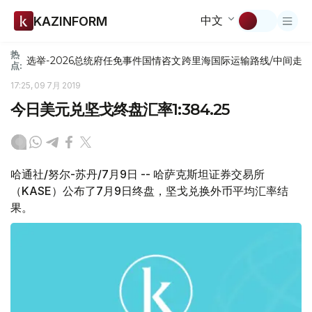
中文
KAZINFORM
热
选举-2026
总统府
任免
事件
国情咨文
跨里海国际运输路线/中间走
点:
17:25, 09 7月 2019
今日美元兑坚戈终盘汇率1:384.25
哈通社/努尔-苏丹/7月9日 -- 哈萨克斯坦证券交易所
（KASE）公布了7月9日终盘，坚戈兑换外币平均汇率结
果。