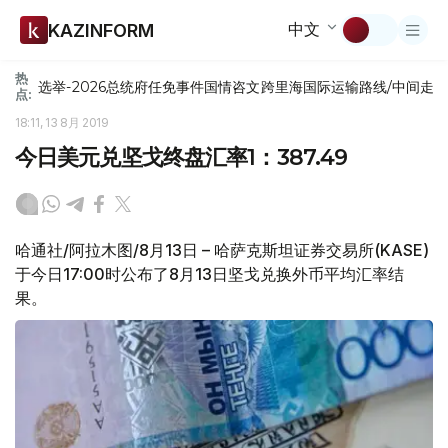
中文
KAZINFORM
热
选举-2026
总统府
任免
事件
国情咨文
跨里海国际运输路线/中间走
点:
18:11, 13 8月 2019
今日美元兑坚戈终盘汇率1：387.49
哈通社/阿拉木图/8月13日 – 哈萨克斯坦证券交易所(KASE)
于今日17:00时公布了8月13日坚戈兑换外币平均汇率结
果。