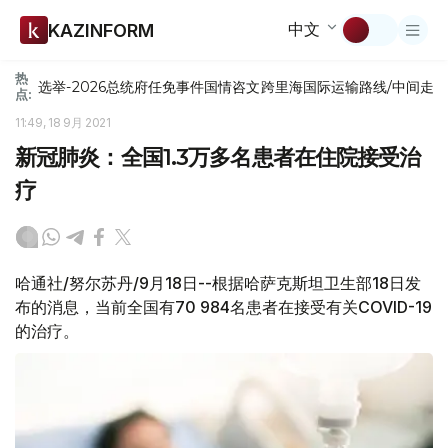
中文
KAZINFORM
热
选举-2026
总统府
任免
事件
国情咨文
跨里海国际运输路线/中间走
点:
11:49, 18 9月 2021
新冠肺炎：全国1.3万多名患者在住院接受治
疗
哈通社/努尔苏丹/9月18日--根据哈萨克斯坦卫生部18日发
布的消息，当前全国有70 984名患者在接受有关COVID-19
的治疗。