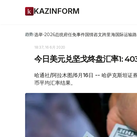
KAZINFORM
选举-2026
总统府
任免
事件
国情咨文
跨里海国际运输路
趋势:
18:37, 16 6月 2020
今日美元兑坚戈终盘汇率1: 403
哈通社/阿拉木图/6月16日 -- 哈萨克斯坦证
币平均汇率结果。