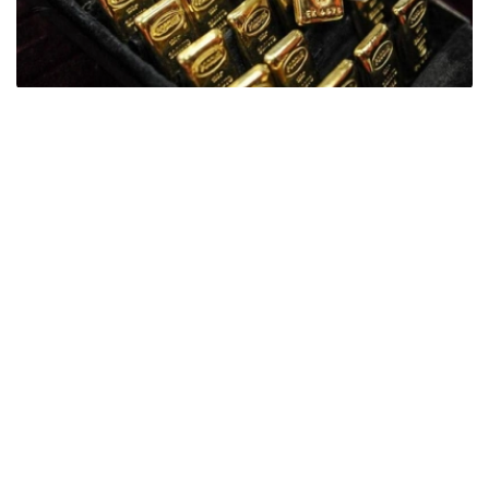
Фото: ӨзА
季度报告显示，哈萨克斯坦国家银行黄金储备增加了15吨。
波兰是2026年第二季度最大的黄金买家。该国在2026年第
二季度增加了51吨黄金储备。
中国购买了33吨黄金，乌兹别克斯坦购买了16吨，哈萨克
斯坦购买了15吨。约旦和捷克共和国的中央银行也分别增加
了6吨黄金储备。
全球各国央行在第二季度共购买了约289吨黄金，比2025年
同期增长了62%。去年同期，黄金购买量约为178吨。
世界黄金协会称，黄金需求的增长受到地缘政治不确定性、
本季度贵金属价格下跌，以及各国寻求国际储备多元化等因
素的影响。