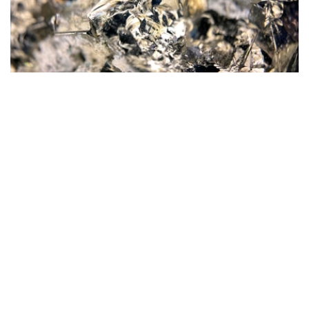
Фото: magnific.com
根据文件，按照批准的矿产储量计算，该矿山计划开采16
年。其中，企业将在13年时间内按照年产100万吨原矿的设
计产能开展生产。用于开发该矿床的地下资源区块总面积为
4.499平方公里。
“矿山总体生产能力确定为年产100万吨，之后产量
将逐步下降。根据设计阶段确定的矿产储量，矿山使
用年限为16年。其中，自按照设计产能（年产100万