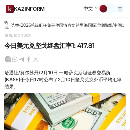
中文
KAZINFORM
热
选举-2026
总统府
任免
事件
国情咨文
跨里海国际运输路线/中间走
点:
19:15, 10 2月 2021
今日美元兑坚戈终盘汇率1: 417.81
哈通社/努尔苏丹/2月10日 -- 哈萨克斯坦证券交易所
(KASE)于今日17时公布了2月10日坚戈兑换外币平均汇率
结果。