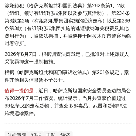
涉嫌触犯《哈萨克斯坦共和国刑法典》第262条第1、2款
（组织、领导有组织犯罪集团以及参与其活动）、第234条
第3款第2项（有组织犯罪集团实施的经济走私）以及第236
条第3款（有组织犯罪集团实施的逃避缴纳海关税费及其他
费用行为），被依法拘捕，并被羁押于阿拉木图市警察局临
时看守所。
2026年8月7日，根据调查法庭裁定，已批准对上述嫌疑人
采取羁押这一强制措施。
根据《哈萨克斯坦共和国刑事诉讼法典》第201条规定，案
件其他相关信息暂不予公开。
值得一提的是
，近日，哈萨克斯坦国家安全委员会边防局公
布2026年7月工作情况。统计显示，当月共查获价值超过
39亿坚戈的走私货物，并查处多起毒品、武器和货物非法
跨境运输案件。
总检察院
犯罪
走私
经济