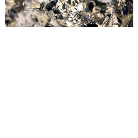
Фото: magnific.com
根据文件，按照批准的矿产储量计算，该矿山计划开采16
年。其中，企业将在13年时间内按照年产100万吨原矿的设
计产能开展生产。用于开发该矿床的地下资源区块总面积为
4.499平方公里。
“矿山总体生产能力确定为年产100万吨，之后产量
将逐步下降。根据设计阶段确定的矿产储量，矿山使
用年限为16年。其中，自按照设计产能（年产100万