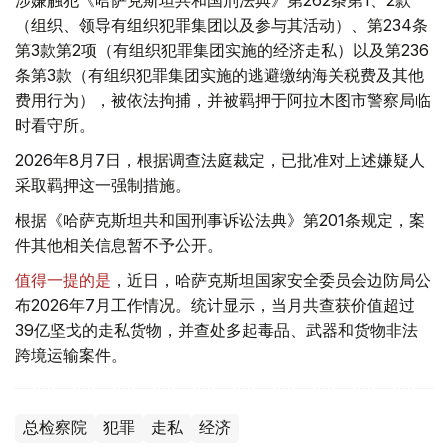
涉嫌触犯《哈萨克斯坦共和国刑法典》第262条第1、2款
（组织、领导有组织犯罪集团以及参与其活动）、第234条
第3款第2项（有组织犯罪集团实施的经济走私）以及第236
条第3款（有组织犯罪集团实施的逃避缴纳海关税费及其他
费用行为），被依法拘捕，并被羁押于阿拉木图市警察局临
时看守所。
2026年8月7日，根据调查法庭裁定，已批准对上述嫌疑人
采取羁押这一强制措施。
根据《哈萨克斯坦共和国刑事诉讼法典》第201条规定，案
件其他相关信息暂不予公开。
值得一提的是
，近日，哈萨克斯坦国家安全委员会边防局公
布2026年7月工作情况。统计显示，当月共查获价值超过
39亿坚戈的走私货物，并查处多起毒品、武器和货物非法
跨境运输案件。
总检察院
犯罪
走私
经济