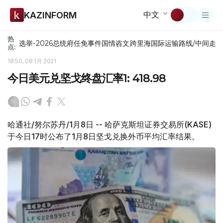
中文
KAZINFORM
热
选举-2026
总统府
任免
事件
国情咨文
跨里海国际运输路线/中间走
点:
18:50, 08 1月 2021
今日美元兑坚戈终盘汇率1: 418.98
哈通社/努尔苏丹/1月8日 -- 哈萨克斯坦证券交易所(KASE)
于今日17时公布了1月8日坚戈兑换外币平均汇率结果。