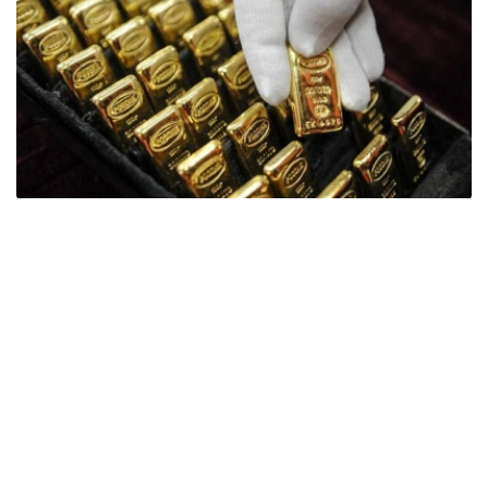
Фото: ӨзА
季度报告显示，哈萨克斯坦国家银行黄金储备增加了15吨。
波兰是2026年第二季度最大的黄金买家。该国在2026年第
二季度增加了51吨黄金储备。
中国购买了33吨黄金，乌兹别克斯坦购买了16吨，哈萨克
斯坦购买了15吨。约旦和捷克共和国的中央银行也分别增加
了6吨黄金储备。
全球各国央行在第二季度共购买了约289吨黄金，比2025年