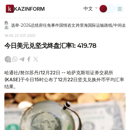
中文
KAZINFORM
热
选举-2026
总统府
任免
事件
国情咨文
跨里海国际运输路线/中间走
点:
18:49, 22 12月 2020
今日美元兑坚戈终盘汇率1: 419.78
哈通社/努尔苏丹/12月22日 -- 哈萨克斯坦证券交易所
(KASE)于今日15时公布了12月22日坚戈兑换外币平均汇率
结果。