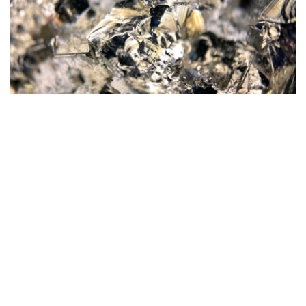
Фото: magnific.com
根据文件，按照批准的矿产储量计算，该矿山计划开采16
年。其中，企业将在13年时间内按照年产100万吨原矿的设
计产能开展生产。用于开发该矿床的地下资源区块总面积为
4.499平方公里。
“矿山总体生产能力确定为年产100万吨，之后产量