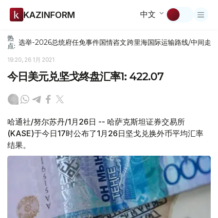
中文
KAZINFORM
热
选举-2026
总统府
任免
事件
国情咨文
跨里海国际运输路线/中间走
点:
19:20, 26 1月 2021
今日美元兑坚戈终盘汇率1: 422.07
哈通社/努尔苏丹/1月26日 -- 哈萨克斯坦证券交易所
(KASE)于今日17时公布了1月26日坚戈兑换外币平均汇率
结果。