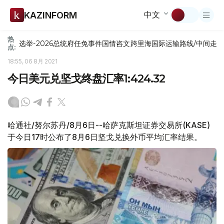
中文
KAZINFORM
热
选举-2026
总统府
任免
事件
国情咨文
跨里海国际运输路线/中间走
点:
18:55, 06 8月 2021
今日美元兑坚戈终盘汇率1:424.32
哈通社/努尔苏丹/8月6日--哈萨克斯坦证券交易所(KASE)
于今日17时公布了8月6日坚戈兑换外币平均汇率结果。