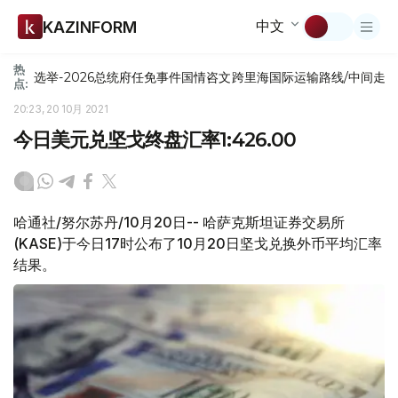
中文
KAZINFORM
热
选举-2026
总统府
任免
事件
国情咨文
跨里海国际运输路线/中间走
点:
20:23, 20 10月 2021
今日美元兑坚戈终盘汇率1:426.00
哈通社/努尔苏丹/10月20日-- 哈萨克斯坦证券交易所
(KASE)于今日17时公布了10月20日坚戈兑换外币平均汇率
结果。