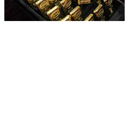
Фото: ӨзА
季度报告显示，哈萨克斯坦国家银行黄金储备增加了15吨。
波兰是2026年第二季度最大的黄金买家。该国在2026年第
二季度增加了51吨黄金储备。
中国购买了33吨黄金，乌兹别克斯坦购买了16吨，哈萨克
斯坦购买了15吨。约旦和捷克共和国的中央银行也分别增加
了6吨黄金储备。
全球各国央行在第二季度共购买了约289吨黄金，比2025年
同期增长了62%。去年同期，黄金购买量约为178吨。
世界黄金协会称，黄金需求的增长受到地缘政治不确定性、
本季度贵金属价格下跌，以及各国寻求国际储备多元化等因
素的影响。