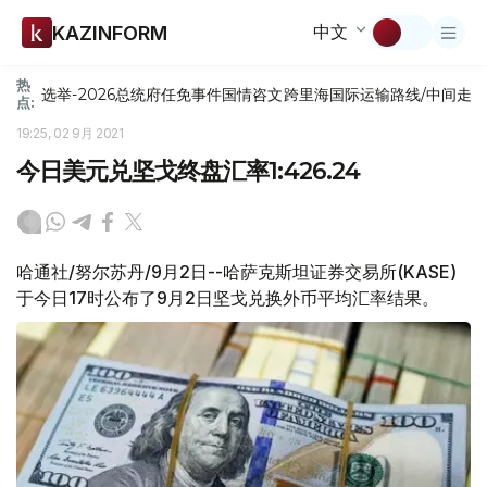
中文
KAZINFORM
热
选举-2026
总统府
任免
事件
国情咨文
跨里海国际运输路线/中间走
点:
19:25, 02 9月 2021
今日美元兑坚戈终盘汇率1:426.24
哈通社/努尔苏丹/9月2日--哈萨克斯坦证券交易所(KASE)
于今日17时公布了9月2日坚戈兑换外币平均汇率结果。