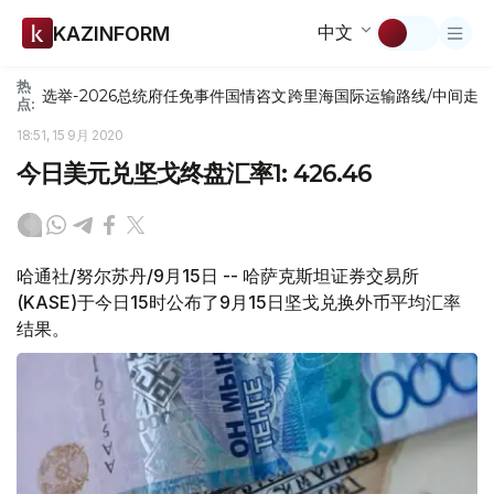
中文
KAZINFORM
热
选举-2026
总统府
任免
事件
国情咨文
跨里海国际运输路线/中间走
点:
18:51, 15 9月 2020
今日美元兑坚戈终盘汇率1: 426.46
哈通社/努尔苏丹/9月15日 -- 哈萨克斯坦证券交易所
(KASE)于今日15时公布了9月15日坚戈兑换外币平均汇率
结果。