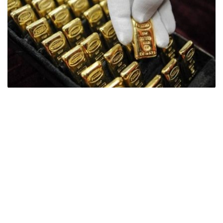
Фото: ӨзА
季度报告显示，哈萨克斯坦国家银行黄金储备增加了15吨。
波兰是2026年第二季度最大的黄金买家。该国在2026年第
二季度增加了51吨黄金储备。
中国购买了33吨黄金，乌兹别克斯坦购买了16吨，哈萨克
斯坦购买了15吨。约旦和捷克共和国的中央银行也分别增加
了6吨黄金储备。
全球各国央行在第二季度共购买了约289吨黄金，比2025年
同期增长了62%。去年同期，黄金购买量约为178吨。