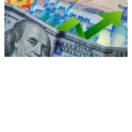
Коллаж: Kazinform / Freepik / Pixabay
30个KASE成员参与了交易。
根据现货市场交易结果： 美元兑坚戈（交易工具
USDKZT_TOM）汇率平均报价为1: 467.71（-1.93坚
戈），外汇交易总额为3.1522亿美元（-9088.9万美元）。
交易过程中，最低报价为1:466.30坚戈，最高报价为