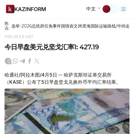
中文
KAZINFORM
热
选举-2026
总统府
任免
事件
国情咨文
跨里海国际运输路线/中间走
点:
11:55, 05 4月 2021
今日早盘美元兑坚戈汇率1: 427.19
哈通社/阿拉木图/4月5日 -- 哈萨克斯坦证券交易所
（KASE）公布了5日早盘坚戈兑换外币平均汇率结果。