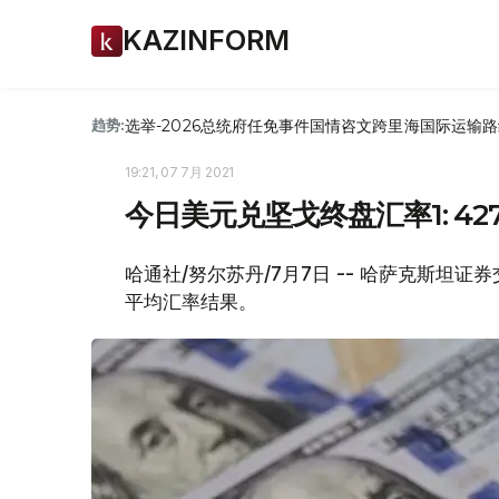
KAZINFORM
选举-2026
总统府
任免
事件
国情咨文
跨里海国际运输路
趋势:
19:21, 07 7月 2021
今日美元兑坚戈终盘汇率1: 427
哈通社/努尔苏丹/7月7日 -- 哈萨克斯坦证
平均汇率结果。