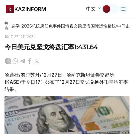
中文
KAZINFORM
热
选举-2026
总统府
任免
事件
国情咨文
跨里海国际运输路线/中间走
点:
19:17, 27 12月 2021
今日美元兑坚戈终盘汇率1:431.64
哈通社/努尔苏丹/12月27日--哈萨克斯坦证券交易所
(KASE)于今日17时公布了12月27日坚戈兑换外币平均汇率
结果。