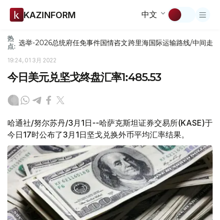
中文
KAZINFORM
热
选举-2026
总统府
任免
事件
国情咨文
跨里海国际运输路线/中间走
点:
19:24, 01 3月 2022
今日美元兑坚戈终盘汇率1:485.53
哈通社/努尔苏丹/3月1日--哈萨克斯坦证券交易所(KASE)于
今日17时公布了3月1日坚戈兑换外币平均汇率结果。