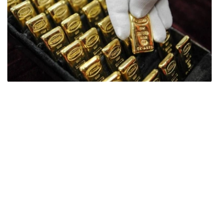
Фото: ӨзА
季度报告显示，哈萨克斯坦国家银行黄金储备增加了15吨。
波兰是2026年第二季度最大的黄金买家。该国在2026年第
二季度增加了51吨黄金储备。
中国购买了33吨黄金，乌兹别克斯坦购买了16吨，哈萨克
斯坦购买了15吨。约旦和捷克共和国的中央银行也分别增加
了6吨黄金储备。
全球各国央行在第二季度共购买了约289吨黄金，比2025年
同期增长了62%。去年同期，黄金购买量约为178吨。