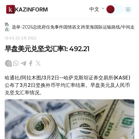
中文
KAZINFORM
热
选举-2026
总统府
任免
事件
国情咨文
跨里海国际运输路线/中间走
点:
12:43, 02 3月 2022
早盘美元兑坚戈汇率1: 492.21
哈通社/阿拉木图/3月2日--哈萨克斯坦证券交易所(KASE)
公布了3月2日坚换外币平均汇率结果。早盘美元及人民币
兑坚戈汇率情况。