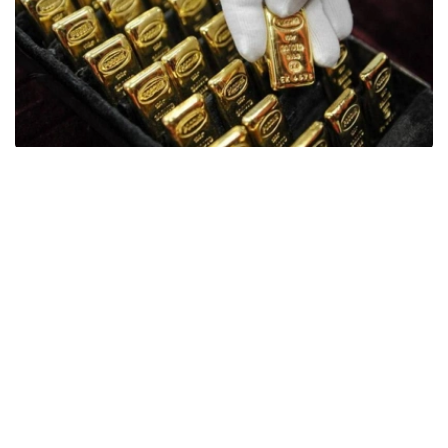
Фото: ӨзА
季度报告显示，哈萨克斯坦国家银行黄金储备增加了15吨。
波兰是2026年第二季度最大的黄金买家。该国在2026年第
二季度增加了51吨黄金储备。
中国购买了33吨黄金，乌兹别克斯坦购买了16吨，哈萨克
斯坦购买了15吨。约旦和捷克共和国的中央银行也分别增加
了6吨黄金储备。
全球各国央行在第二季度共购买了约289吨黄金，比2025年
同期增长了62%。去年同期，黄金购买量约为178吨。