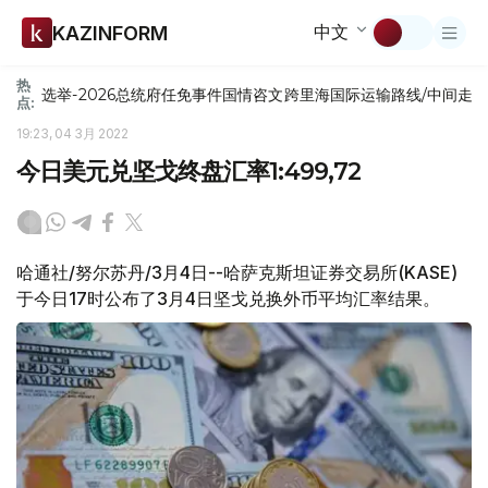
中文
KAZINFORM
热
选举-2026
总统府
任免
事件
国情咨文
跨里海国际运输路线/中间走
点:
19:23, 04 3月 2022
今日美元兑坚戈终盘汇率1:499,72
哈通社/努尔苏丹/3月4日--哈萨克斯坦证券交易所(KASE)
于今日17时公布了3月4日坚戈兑换外币平均汇率结果。